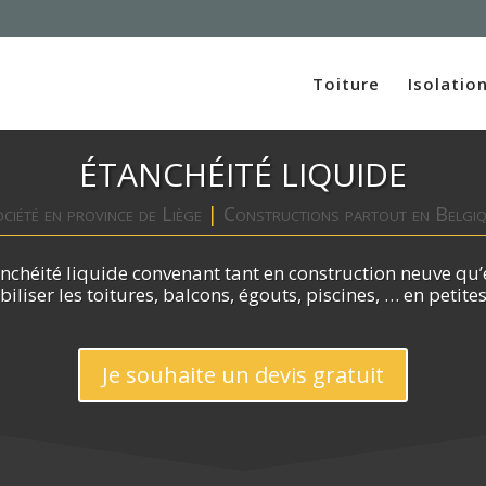
Toiture
Isolatio
ÉTANCHÉITÉ LIQUIDE
ciété en province de Liège
|
Constructions partout en Belgi
nchéité liquide convenant tant en construction neuve qu’
liser les toitures, balcons, égouts, piscines, … en petite
Je souhaite un devis gratuit