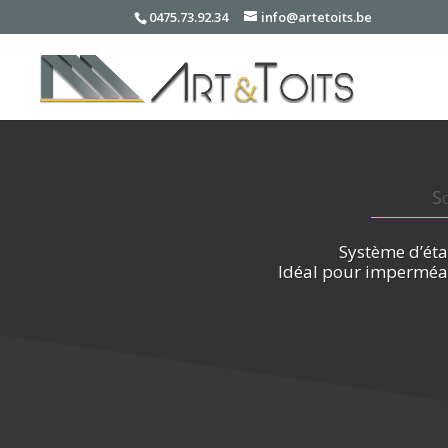
0475.73.92.34
info@artetoits.be
So
Système d’éta
Idéal pour imperméabi