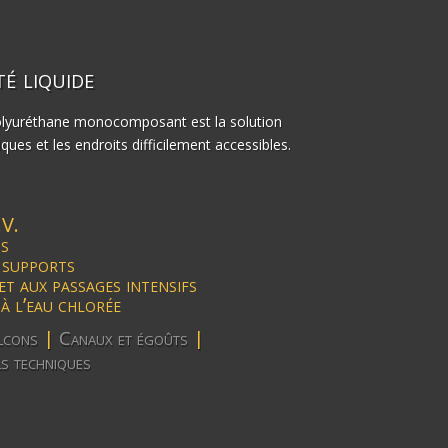
té liquide
olyuréthane monocomposant est la solution
iques et les endroits difficilement accessibles.
.V.
ns
 supports
et aux passages intensifs
à l’eau chlorée
lcons
|
Canaux et égoûts
|
s techniques