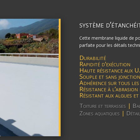
système d’étanchéi
Cette membrane liquide de p
parfaite pour les détails techn
Durabilité
Rapidité d’exécution
Haute résistance aux U
Souple et sans jonctio
Adhérence sur tous les
Résistance à l’abrasion 
Résistant aux algues et 
Toiture et terrasses
|
Ba
Zones aquatiques
|
Détail