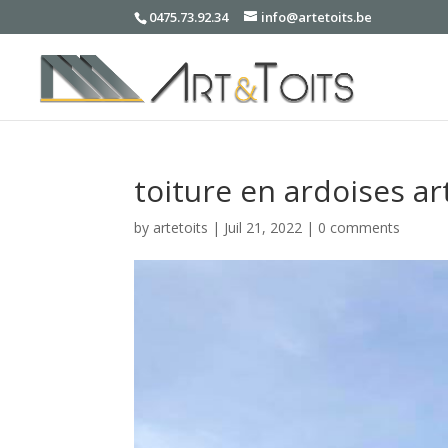
0475.73.92.34
info@artetoits.be
toiture en ardoises art
by
artetoits
|
Juil 21, 2022
|
0 comments