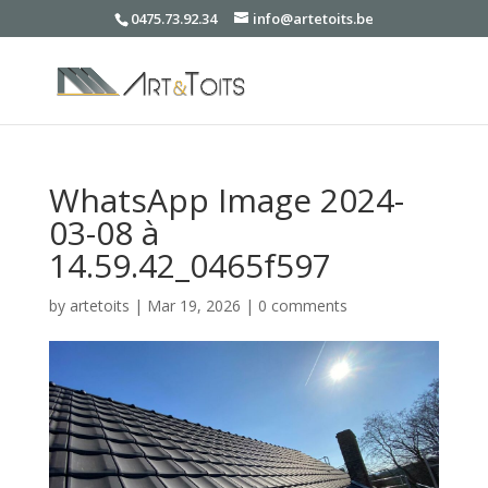
0475.73.92.34
info@artetoits.be
WhatsApp Image 2024-
03-08 à
14.59.42_0465f597
by
artetoits
|
Mar 19, 2026
|
0 comments